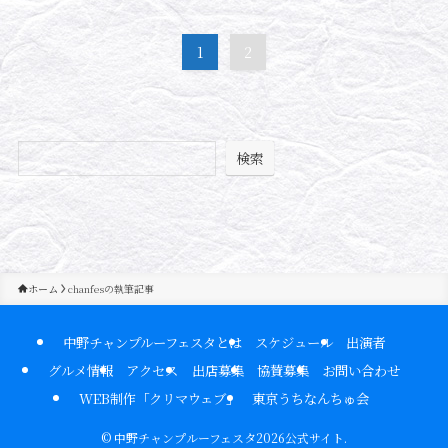
1
2
検索
ホーム
chanfesの執筆記事
中野チャンプルーフェスタとは
スケジュール
出演者
グルメ情報
アクセス
出店募集
協賛募集
お問い合わせ
WEB制作「クリマウェブ」
東京うちなんちゅ会
©
中野チャンプルーフェスタ2026公式サイト.