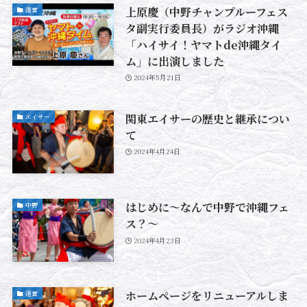
上原慶（中野チャンプルーフェス
運営
タ副実行委員長）がラジオ沖縄
「ハイサイ！ヤマトde沖縄タイ
ム」に出演しました
2024年5月21日
関東エイサーの歴史と継承につい
エイサー
て
2024年4月24日
はじめに～なんで中野で沖縄フェ
中野
ス？～
2024年4月23日
ホームページをリニューアルしま
運営