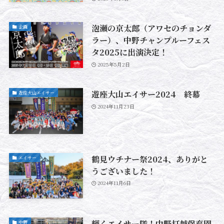
泡瀬の京太郎（アワセのチョンダ
企画
ラー）、中野チャンプルーフェス
タ2025に出演決定！
2025年5月2日
遊座大山エイサー2024 終幕
遊座大山エイサー
2024年11月23日
鶴見ウチナー祭2024、ありがと
エイサー
うございました！
2024年11月6日
輝く️エイサー隊！中野打越保育園
中野